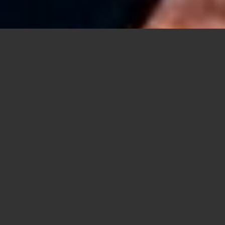
GARTENPLANUNG,
GARTENBAU UND PFLEGE
AUS EINER HAND
Stellen Sie sich vor: Sie öffnen morgens die
Tür, und plötzlich atmen Sie auf. Die Luft
riecht nach feuchter Erde und blühenden
Möglichkeiten. Der Lärm der Stadt verblasst.
Hier, in Ihrem Garten, beginnt ein anderes