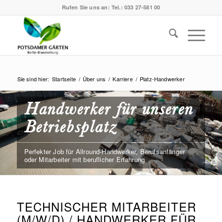
Rufen Sie uns an:
Tel.: 033 27-581 00
Sie sind hier:
Startseite
/
Über uns
/
Karriere
/
Platz-Handwerker
Handwerker für unseren
Betriebsplatz
Perfekter Job für Allround-Handwerker, Berufsanfänger
oder Mitarbeiter mit beruflicher Erfahrung
TECHNISCHER MITARBEITER
(M/W/D) / HANDWERKER FÜR