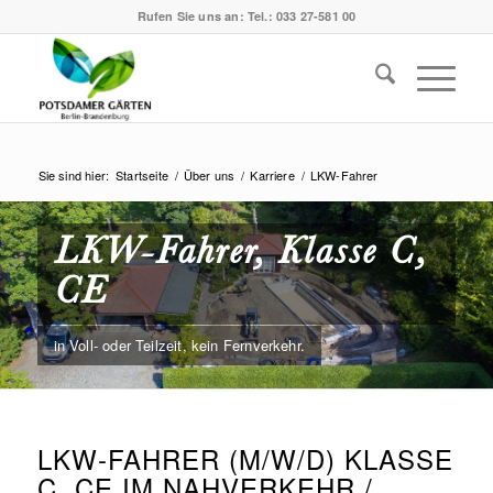
Rufen Sie uns an:
Tel.: 033 27-581 00
Sie sind hier:
Startseite
/
Über uns
/
Karriere
/
LKW-Fahrer
LKW-Fahrer, Klasse C,
CE
in Voll- oder Teilzeit, kein Fernverkehr.
LKW-FAHRER (M/W/D) KLASSE
C, CE IM NAHVERKEHR /